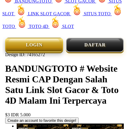
BANDUNGTOTO
SLOT GACOR
SITUS
SLOT
LINK SLOT GACOR
SITUS TOTO
TOTO
TOTO 4D
SLOT
LOGIN
DAFTAR
Design ID: 74165272
BANDUNGTOTO # Website
Resmi CAP Dengan Salah
Satu Link Slot Gacor & Toto
4D Malam Ini Terpercaya
$3
IDR 5.000
Create an account to favorite this design!