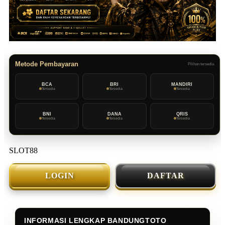
Metode Pembayaran
Pilihan tersedia
BCA
BRI
MANDIRI
Tersedia
Tersedia
Tersedia
BNI
DANA
QRIS
Tersedia
Tersedia
Tersedia
SLOT88
LOGIN
DAFTAR
INFORMASI LENGKAP BANDUNGTOTO