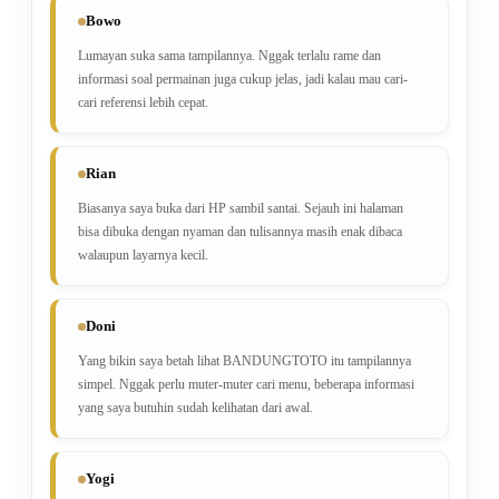
Bowo
Lumayan suka sama tampilannya. Nggak terlalu rame dan
informasi soal permainan juga cukup jelas, jadi kalau mau cari-
cari referensi lebih cepat.
Rian
Biasanya saya buka dari HP sambil santai. Sejauh ini halaman
bisa dibuka dengan nyaman dan tulisannya masih enak dibaca
walaupun layarnya kecil.
Doni
Yang bikin saya betah lihat BANDUNGTOTO itu tampilannya
simpel. Nggak perlu muter-muter cari menu, beberapa informasi
yang saya butuhin sudah kelihatan dari awal.
Yogi