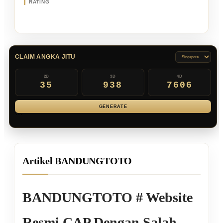
RATING
CLAIM ANGKA JITU
2D
3D
4D
35
938
7606
GENERATE
```
Artikel BANDUNGTOTO
BANDUNGTOTO # Website
Resmi CAP Dengan Salah