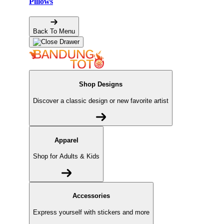
Pillows
Back To Menu
Shop Designs
Discover a classic design or new favorite artist
Apparel
Shop for Adults & Kids
Accessories
Express yourself with stickers and more