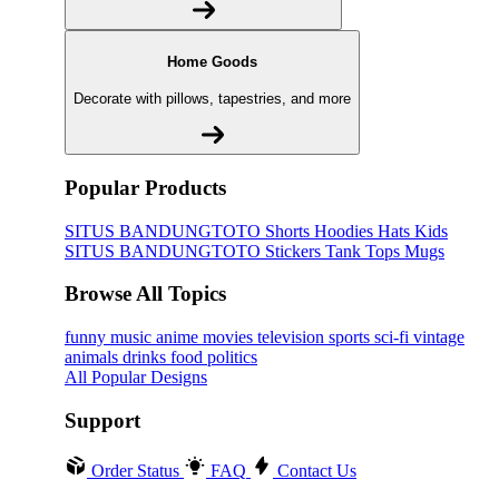
Home Goods
Decorate with pillows, tapestries, and more
Popular Products
SITUS BANDUNGTOTO
Shorts
Hoodies
Hats
Kids
SITUS BANDUNGTOTO
Stickers
Tank Tops
Mugs
Browse All Topics
funny
music
anime
movies
television
sports
sci-fi
vintage
animals
drinks
food
politics
All Popular Designs
Support
Order Status
FAQ
Contact Us