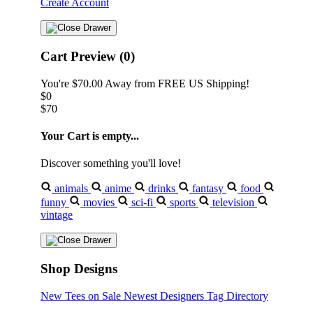
Create Account
Cart Preview (0)
You're
$70.00
Away from
FREE US Shipping!
$0
$70
Your Cart is empty...
Discover something you'll love!
animals
anime
drinks
fantasy
food
funny
movies
sci-fi
sports
television
vintage
Shop Designs
New Tees on Sale
Newest Designers
Tag Directory