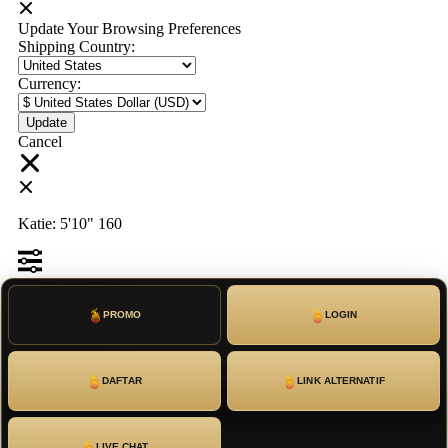
Update Your Browsing Preferences
Shipping Country:
Currency:
Cancel
Katie:
5'10"
160
Select your person:
Male
Female
PROMO
LOGIN
Height
Short
Med
Tall
Weight
DAFTAR
LINK ALTERNATIF
Slim
Avg
Heavy
View Size Chart
Dimas0***
WD
Rp2.250.000
Rizky2***
WD
Rp975.000
AldiK9***
WD
Rp625.000
Andika*
MEMBER WITHDRAW
LIVE CHAT