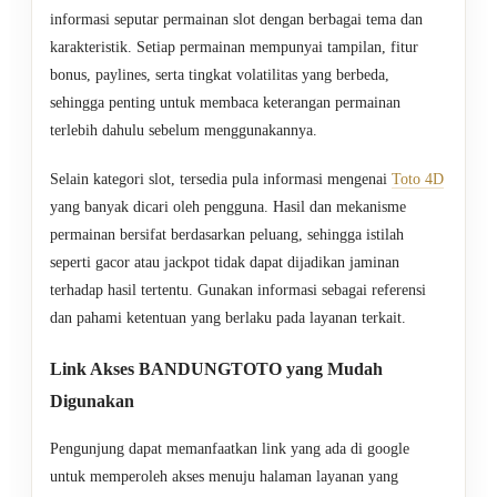
informasi seputar permainan slot dengan berbagai tema dan
karakteristik. Setiap permainan mempunyai tampilan, fitur
bonus, paylines, serta tingkat volatilitas yang berbeda,
sehingga penting untuk membaca keterangan permainan
terlebih dahulu sebelum menggunakannya.
Selain kategori slot, tersedia pula informasi mengenai
Toto 4D
yang banyak dicari oleh pengguna. Hasil dan mekanisme
permainan bersifat berdasarkan peluang, sehingga istilah
seperti gacor atau jackpot tidak dapat dijadikan jaminan
terhadap hasil tertentu. Gunakan informasi sebagai referensi
dan pahami ketentuan yang berlaku pada layanan terkait.
Link Akses BANDUNGTOTO yang Mudah
Digunakan
Pengunjung dapat memanfaatkan link yang ada di google
untuk memperoleh akses menuju halaman layanan yang