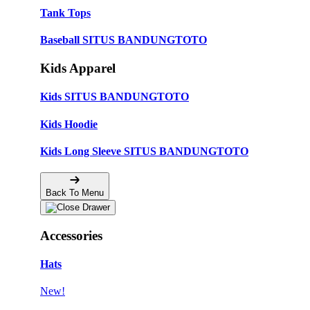
Tank Tops
Baseball SITUS BANDUNGTOTO
Kids Apparel
Kids SITUS BANDUNGTOTO
Kids Hoodie
Kids Long Sleeve SITUS BANDUNGTOTO
Back To Menu
Accessories
Hats
New!